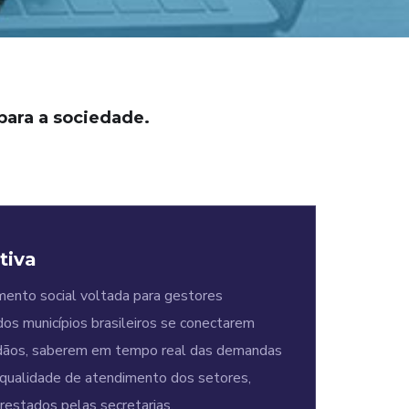
para a sociedade.
tiva
nto social voltada para gestores
 dos municípios brasileiros se conectarem
dãos, saberem em tempo real das demandas
a qualidade de atendimento dos setores,
prestados pelas secretarias.