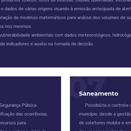
rodutos tóxicos, focos de incêndio, chuvas, queimadas, vistorias
e dados de várias origens visando à emissão antecipada de ale
tação de modelos matemáticos para análise dos volumes de subi
ados nos mesmos.
ulnerabilidade ambientais com dados meteorológicos, hidrológico
 de indicadores e auxílio na tomada de decisão.
07
Saneamento
Segurança Pública
Possibilita o controle 
ficação das ocorrências,
município, desde a gestão
recursos para
de coletores mobile e em