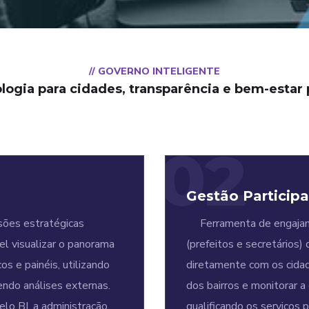
// GOVERNO INTELIGENTE
logia para cidades, transparência e bem-estar 
02
Gestão Participa
ões estratégicas
Ferramenta de engajame
l visualizar o panorama
(prefeitos e secretários)
os e painéis, utilizando
diretamente com os cida
endo análises externas.
dos bairros e monitorar 
lo BI, a administração
qualificando os serviços 