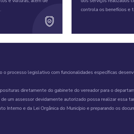
os e viaturas, além de
dos serviços realizados c
.
controla os benefícios e ta
 processo legislativo com funcionalidades específicas desenvo
situras diretamente do gabinete do vereador para o departame
e um assessor devidamente autorizado possa realizar essa taref
o Interno e da Lei Orgânica do Município e preparando os doc