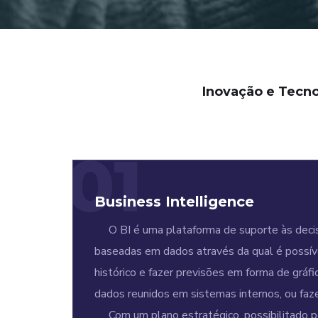
Inovação e Tecno
01
Business Intelligence
O BI é uma plataforma de suporte às decis
baseadas em dados através da qual é possíve
histórico e fazer previsões em forma de gráfic
dados reunidos em sistemas internos, ou faz
Com um plano estratégico, possibilitado pe