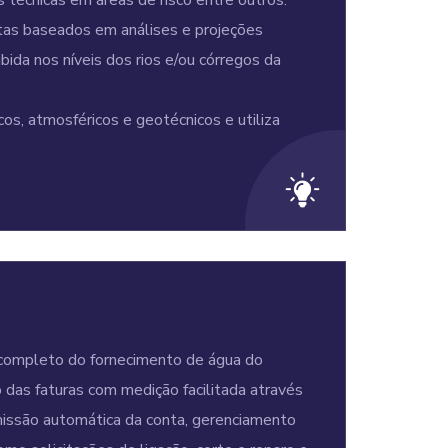
 técnicas em áreas de risco entre outros.
rtas baseados em análises e projeções
da nos níveis dos rios e/ou córregos da
s, atmosféricos e geotécnicos e utiliza
completo do fornecimento de água do
 das faturas com medição facilitada através
issão automática da conta, gerenciamento