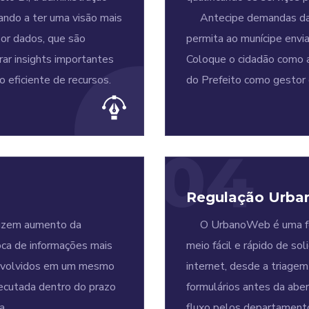
ando a ter uma visão mais
Antecipe demandas da p
or dados, que são
permita ao munícipe envia
rar insights importantes
Coloque o cidadão como 
ão eficiente de recursos.
do Prefeito como gestor 
04
Regulação Urba
uzem aumento da
O UrbanoWeb é uma ferr
roca de informações mais
meio fácil e rápido de so
envolvidos em um mesmo
internet, desde a triagem
xecutada dentro do prazo
formulários antes da abe
a.
fluxo pelos departament